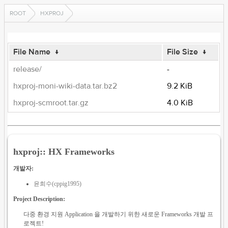
ROOT
HXPROJ
File Name
↓
File Size
↓
release/
-
hxproj-moni-wiki-data.tar.bz2
9.2 KiB
hxproj-scmroot.tar.gz
4.0 KiB
hxproj:: HX Frameworks
개발자:
윤희수(cppig1995)
Project Description:
다중 환경 지원 Application 을 개발하기 위한 새로운 Frameworks 개발 프
로젝트!